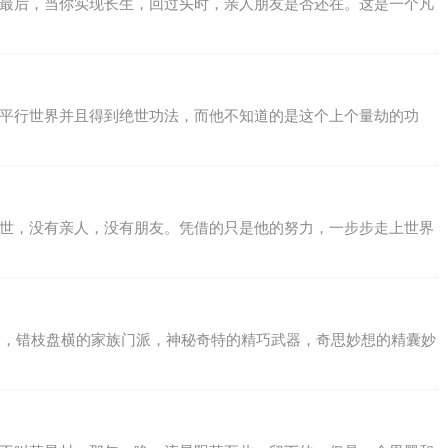
到最后，当你实现长生，回过头时，亲人朋友是否还在。这是一个凡
到平行世界并且得到绝世功法，而他不知道的是这个上个量劫的功
异世，没有亲人，没有朋友。凭借的只是他的努力，一步步走上世界
血案，错枝盘横的家族门派，神秘奇特的精巧武器，奇思妙想的精囊妙