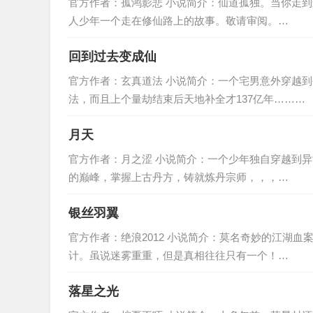
官方作者：孤鸿影悲 小说简介：仙道孤独。当你走
人少年一个走在修仙路上的故事。敬请审阅。…
回到过去变成仙
官方作者：玄真道法 小说简介：一个宅男意外穿越
法，而且上个量劫结束后天地补全才137亿年………
月天
官方作者：月之涩 小说简介：一个少年独自穿越到
的巅峰，掌握上古丹方，铸就炼丹宗师，，，…
银丝羽翼
官方作者：绝浪2012 小说简介：莫名奇妙的江湖
计。虽说迷雾重重，但是真相往往只有一个！…
落星之光