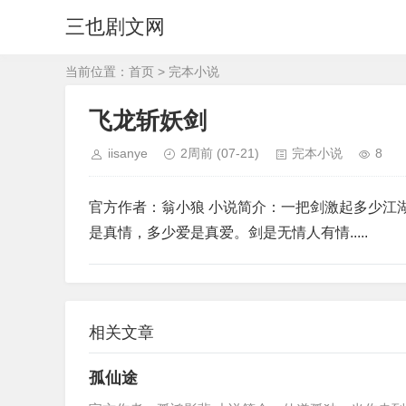
三也剧文网
当前位置：
首页
>
完本小说
飞龙斩妖剑
iisanye
2周前
(07-21)
完本小说
8
官方作者：翁小狼 小说简介：一把剑激起多少江
是真情，多少爱是真爱。剑是无情人有情.....
相关文章
孤仙途