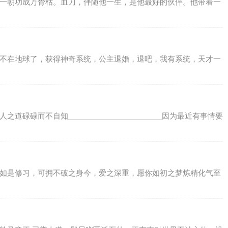
。一朝功成万骨枯。血刀，伴随他一生，是他最好的伙伴。他带着一
现不在地球了，获得神奇系统，公主退婚，退吧，我有系统，天才一
碌而不自知_______________________因为最近有事情要
，如是修习，可拥不破之身今，爱之深重，愿你如初之梦炼精化气至