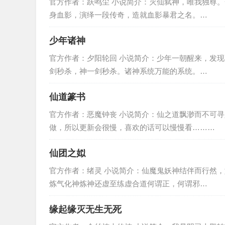
官方作者：跃鸣尘 小说简介：灭仙弑神，唯我独尊
身血影，演绎一段传奇，造就血影暴君之名。…
少年诸神
官方作者：夕阳轮回 小说简介：少年一朝醒来，发
剑秒杀，神一剑秒杀。诸神系统万能的系统。…
仙道篆书
官方作者：恶魔钟丧 小说简介：仙之道飘渺而不可寻人之道碌
做，所以更新会很慢，喜欢的话可以慢慢看………
仙团之姒
官方作者：绪灵 小说简介：仙魔鬼妖神结伴而行然
炼气化神炼神还虚至练虚合道何谓正，何谓邪…
缘起缘灭无生无死