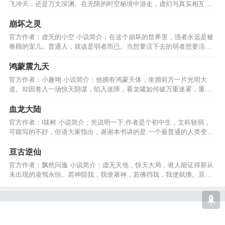
飞冲天，还是万丈深渊。在无限的时空秘境中游走，虚幻与真实相互交
融展开一段新的旅程。…
崩坏之灵
官方作者：虚无的小空 小说简介：在这个崩坏的世界里，强者永远是被
眷顾的宠儿。普通人，就该是弱者而已。当想要活下去的弱者想要活下
去，又要怎样活下去呢?…
鸿蒙震九天
官方作者：小趣翊 小说简介：他拥有鸿蒙天体，坐拥前方一片光明大
道。却因卷入一场惊天阴谋，陷入迷障，看龙啸如何破万重迷雾，重见
光明，终成就至尊鸿蒙。…
血龙大陆
官方作者：l筱树 小说简介：先说明一下:作者是个初中生，文科较弱，
可能写的不好，但请大家指出，谢谢本书讲的是:一个最普通的人类变成
天地间的王者的故事…
亘古逆仙
官方作者：飘然问逸 小说简介：虚无天地，惊天大局，谁人能证得那从
未出现的凌驾永恒。若神阻我，我便屠神，若佛挡我，我便弑佛。亘古
逆仙，我命由我不由天。…