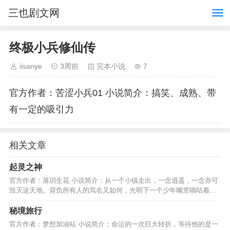
三也剧文网
终极小兵修仙传
iisanye
3周前
完本小说
7
官方作者：苦涩小兵01 小说简介：搞笑、成熟、带
有一定的吸引力
相关文章
起灵之神
官方作者：落玥生花 小说简介：从一个小镇走出，一念逍遥，一念亦可
毁灭这天地。背负所有人的骂名又如何，光明下一个少年嘴里嘀咕着，
能把我怎么样……………
秘境旅行
官方作者：梦想加油站 小说简介：命运的一次巨大转折，等待他的是一