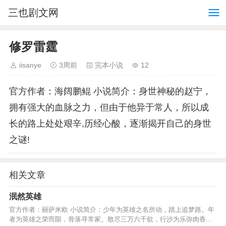
三也剧文网
修罗雷霆
iisanye
3周前
完本小说
12
官方作者：海阔鹏鲲 小说简介：身世神秘的赵宁，
拥有强大的血脉之力，但由于他异于常人，所以成
长的路上处处艰辛,历经心酸，逐渐揭开自己的身世
之谜!
相关文章
泯然英雄
官方作者：丽萨米欧 小说简介：少年为英雄之名所动，踏上追梦路。年
者为英雄之荣而陨，骨落寻常家。散尽三万六千欲，行沙为乐弥肉香。