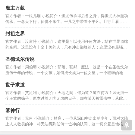
英雄者，泯然众人矣！…
魔主万载
官方作者：一根儿烟 小说简介：蚩尤传承得后备之身，得蚩尤大神魔功
传承。一念天下行，仙佛不永生。平凡之中带着不平凡。且行且看，小
子如何走向寰宇巅峰。…
封祖之界
官方作者：没道符 小说简介：这里是可以使用任何方法，站在世界顶端
的空间。这里没有十全十美的人，只有冲击巅峰的人；这里没有最强的
人，只有冲击更强的人。…
圣德戈尔传说
官方作者：周伯羽 小说简介：部落、联邦、魔法，这是一个在圣德戈尔
流传千年的传说，一个女孩，如何成长成为一位女皇，一个破碎的地方
怎样的统治才适合它？…
世子求道
官方作者：艾足利 小说简介：天地之间，何为道？道在何方？风无痕一
个王族的嫡子，原本过着无忧无虑的日子，却在某天被雷击中，从此踏
上了修真问道的坎坷路…
篡神行
官方作者：无何 小说简介：林启，一位从深山中走出的少年，面对大陆
上人人敬畏的神，却无法得到任何一位神的认同，这一切究竟是他根本
无法修炼，还是.......…