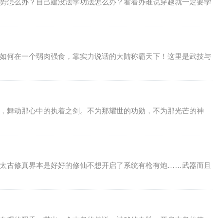
没势怎么办？自己建没法学功法怎么办？看着办谁说穿越就一定要学
枫如何在一个弱肉强食，靠实力说话的大陆称霸天下！这里是武技与
歌，舞动那心中的执着之剑。不为那耀世的功勋，不为那光芒的神
到太古修真界本是好好的修仙不想开启了系统有枪有炮……武器而且