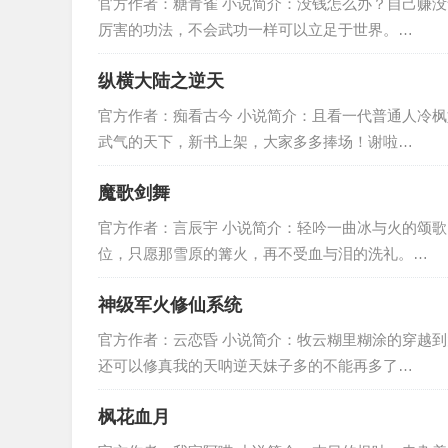
官方作者：糖青雀 小说简介：没钱怎么办？自己赚
厉害的功法，不会武功一样可以立足于世界。…
纵横大陆之逆天
官方作者：痴看古今 小说简介：且看一代普通人冷
武气的天下，新书上架，大家多多捧场！谢啦…
魔歌剑舞
官方作者：言辰宇 小说简介：轻吟一曲冰与火的颂
位，只愿那雪原的篝火，再不受血与泪的洗礼。…
神级军火修仙系统
官方作者：云恋昏 小说简介：牧云糊里糊涂的穿越
还可以修真我的天呐逆天妹子多的不能再多了…
枫花血月