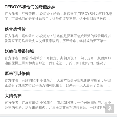
少年昂天大喊道。。。。…
TFBOYS和他们的奇葩妹妹
官方作者：芬芳雪琪 小说简介：哈哈，暑假来了,TFBOYS以为可以休息
了，可是他们的奇葩妹妹来了，让他们哭笑不得。这个假期非常热闹，
（好奇葩的妹妹啊~^O^）…
侠骨柔情传
官方作者：嘉华乐艺 小说简介：讲述的是郭襄开创娥媚派的艰苦历程以
及富家子司马庆云失去父母双亲以后，历经苦难，终就成为天下第一大
帮丐帮主的亲身历程。…
妖娆仙后很倾城
官方作者：急需 小说简介：月搞定。离朝月说了一句，走月一跃跳到那
边的屋樨上蝶你和离去那边，我们这边一开始，你们就行动。蝶说了一
句。Ok蝶朝月说了句Ok…
原来可以修仙
官方作者：有脑洞的坤 小说简介：天道本就是宇宙规则的掌控者，宇宙
正是有了规则才得已平衡万物可以生长，如果有一天天道有了灵智，你
们猜它还会遵守规则吗…
大隋食神
官方作者：红薯拌辣椒 小说简介：南北朝时期，一个民间厨师与北周小
公主的相遇。到后来的相恋。北周王封其三军统领厨师。一路披荆斩棘
后帮助杨坚建立大隋朝。…