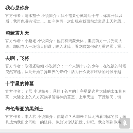
起，绘出了不一样的精彩人生…
我心是你身
官方作者：清水茄子 小说简介：我不需要心就能活千年，你离开我以
后，我再也没有活过……如今你再一次出现在我面前难道是上天的恩
赐，是我变了还是你变了？…
鸿蒙震九天
官方作者：小趣翊 小说简介：他拥有鸿蒙天体，坐拥前方一片光明大
道。却因卷入一场惊天阴谋，陷入迷障，看龙啸如何破万重迷雾，重见
光明，终成就至尊鸿蒙。…
去啊，飞将
官方作者：取酒还独倾 小说简介：一个未满十八的少年，在吃饭的时候
突然穿越，从此开始了异世界的奇幻生活为什么要在吃饭的时候穿越？
那当然是为了····…
十字星的神墓
官方作者：了熙 小说简介：悬挂于苍穹的十字星是这片大陆的太阳和月
亮，大陆之上的八方家族掌管着神的墓室，上承天道，下抚黎民，镇守
八荒，抵御“灾祸”。…
布伦蒂亚的黑剑士
官方作者：本人君 小说简介：你是谁？从哪来？我无法看到你的脸，面
具成为我们之间唯一的阻碍。你总说你认识我，好吧。我会等到你亲自
摘下面具的那一天......…