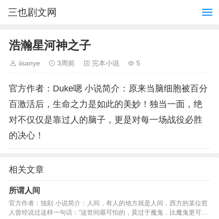
三也剧文网
浩瀚星河神之子
iisanye
3周前
完本小说
5
官方作者：Duke嗯 小说简介：原来当脑细胞被百分
百激活后，生命之力是如此的美妙！独当一面，绝
对不仅仅是靠过人的脑子，更是对每一场战役必胜
的决心！
相关文章
所谓人间
官方作者：蚀刻 小说简介：人间，有人的地方就是人间，西方的某位哲
人曾经说过这样一句话：“这世间最可怕的，莫过于魔鬼，比魔鬼更可怕