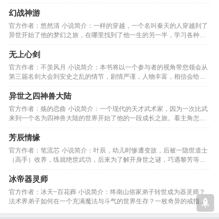
的，莫过于人心。”…
幻战神游
官方作者：悠然清 小说简介：一样的穿越，一个名叫秦天的人穿越到了
异世开始了他的梦幻之旅，在哪里找到了他一生的另一半，学习各种技
能，逍遥游天下！！！…
无上心剑
官方作者：不羡风月 小说简介：本书将以一个参与者的视角带您领会从
第三届名剑大会到安史之乱的情节，剧情严谨，人物丰富，相信会给每
位读者身临其境之感。…
异世之四神兽大陆
官方作者：殇的恋曲 小说简介：一个现代的天才武术家，因为一次比武
来到一个名为四神兽大陆的世界开始了他的一段成长之旅。看主角怎样
玩转异世，上天屠神。…
芳辰情缘
官方作者：笔流芯 小说简介：叶辰，幼儿时惨遭变故，后被一隐世道士
（高手）收养，练就绝世武功，后来为了解开身世之谜，巧遇黎芳等
人，演绎一段江湖情缘………
冰帝器灵师
官方作者：冰天~百花葬 小说简介：终南山俗家弟子转世成为器灵师？
法术界弟子如何在一个充满魔法与斗气的世界生存？一枚奇异的戒指，
带领他开启崭新的旅程。…