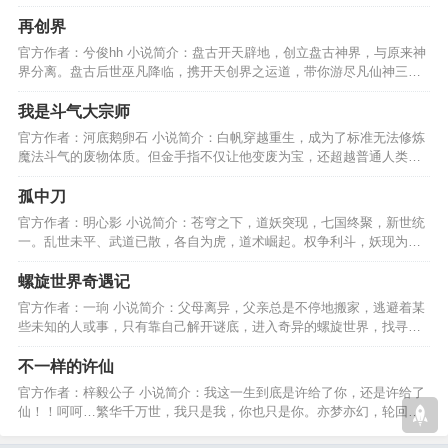
溯，蓦然回首，何处？…
再创界
官方作者：兮俊hh 小说简介：盘古开天辟地，创立盘古神界，与原来神
界分离。盘古后世巫凡降临，携开天创界之运道，带你游尽凡仙神三
界，再创界、、、、、、…
我是斗气大宗师
官方作者：河底鹅卵石 小说简介：白帆穿越重生，成为了标准无法修炼
魔法斗气的废物体质。但金手指不仅让他变废为宝，还超越普通人类的
极限，不断攀登高峰。…
孤中刀
官方作者：明心影 小说简介：苍穹之下，道妖突现，七国终聚，新世统
一。乱世未平、武道已散，各自为虎，道术崛起。权争利斗，妖现为
患，针锋于世，武侠如何?…
螺旋世界奇遇记
官方作者：一珦 小说简介：父母离异，父亲总是不停地搬家，逃避着某
些未知的人或事，只有靠自己解开谜底，进入奇异的螺旋世界，找寻生
世之谜以及生活真相。…
不一样的许仙
官方作者：梓毅公子 小说简介：我这一生到底是许给了你，还是许给了
仙！！呵呵…繁华千万世，我只是我，你也只是你。亦梦亦幻，轮回千
年！！爱离别，情冥灭。…