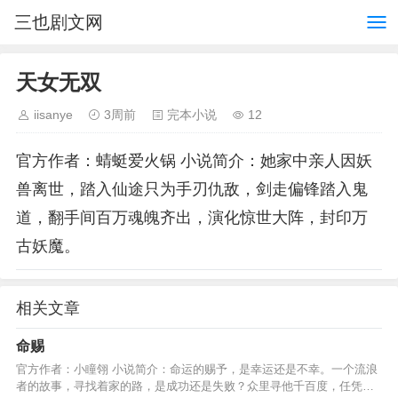
三也剧文网
天女无双
iisanye
3周前
完本小说
12
官方作者：蜻蜓爱火锅 小说简介：她家中亲人因妖
兽离世，踏入仙途只为手刃仇敌，剑走偏锋踏入鬼
道，翻手间百万魂魄齐出，演化惊世大阵，封印万
古妖魔。
相关文章
命赐
官方作者：小瞳翎 小说简介：命运的赐予，是幸运还是不幸。一个流浪
者的故事，寻找着家的路，是成功还是失败？众里寻他千百度，任凭追