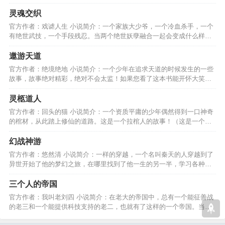
丈，武当掌门也来了？…
灵魂交织
官方作者：戏谑人生 小说简介：一个家族大少爷，一个冷血杀手，一个
有绝世武技，一个手段残忍。当两个绝世妖孽融合一起会变成什么样
是？救世主？还是杀帝？…
遨游天道
官方作者：绝境绝地 小说简介：一个少年在追求天道的时候发生的一些
故事，故事绝对精彩，绝对不会太监！如果您看了这本书能开怀大笑，
是我的骄傲。谢谢支持！…
灵柩道人
官方作者：回头的猫 小说简介：一个资质平庸的少年偶然得到一口神奇
的棺材，从此踏上修仙的道路。这是一个拉棺人的故事！（这是一个老
套且传统的修仙故事）…
幻战神游
官方作者：悠然清 小说简介：一样的穿越，一个名叫秦天的人穿越到了
异世开始了他的梦幻之旅，在哪里找到了他一生的另一半，学习各种技
能，逍遥游天下！！！…
三个人的帝国
官方作者：我叫老刘四 小说简介：在老大的帝国中，总有一个能征善战
的老三和一个能提供科技支持的老二，也就有了这样的一个帝国。当
然，和系统有很大的关系…