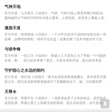
会洗白，他就是个坏人…
气神天地
官方作者：七月霜天 小说简介：气师，气神大陆上尊贵而稀少的职业。
魔神被四大气神封印500年后卷土重来，人类危机。是否有人重振人类
光。这里是－气神天地。…
遨游天道
官方作者：绝境绝地 小说简介：一个少年在追求天道的时候发生的一些
故事，故事绝对精彩，绝对不会太监！如果您看了这本书能开怀大笑，
是我的骄傲。谢谢支持！…
与谁争锋
官方作者：一轮江月 小说简介：家破人亡只是别人为了争取一个可能的
未来，那......自己的未来呢？复仇，只是未来的开始，真正的未来是守
护眼前拥有的一切！…
守护甜心之永远的契约
官方作者：唐玖谜 小说简介：因为友谊的背叛使她重生，原本甜美可爱
的少女，因为友谊的背叛使她成为了恶魔般的女王，她，日奈森亚梦，
是时候该进行复仇了。…
天尊令
官方作者：苦楚不在 小说简介：一场异变改变了少年的命运，是悲剧亦
或是机遇。带领心爱之人探索无知的领域。是生亦或是死，这不是结
束，一切都才刚刚开始！…