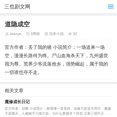
三也剧文网
道隐成空
iisanye
3周前
完本小说
32
官方作者：丢了我的猪 小说简介：一场道来一场
空，漫漫长路何为终。尸山血海杀天下，九州盛世
我为尊。荒界少爷流落他乡，强势崛起，属于我的
一切谁也夺不走。
相关文章
魔修成长日记
官方作者：却阙 小说简介：林瑾璠一直觉得，仙修乃是逆天而行，魔修
才是顺天，人被赋予七情六欲，为什么要摒弃？排雷:主角三观不正，不