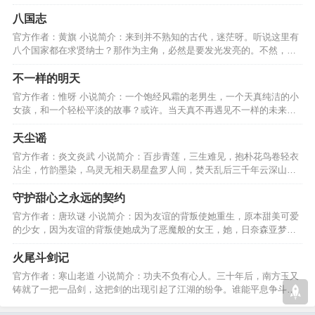
理！以求：剑吞天下。…
八国志
官方作者：黄旗 小说简介：来到并不熟知的古代，迷茫呀。听说这里有
八个国家都在求贤纳士？那作为主角，必然是要发光发亮的。不然，跟
那些土鸡瓦狗有何区别？…
不一样的明天
官方作者：惟呀 小说简介：一个饱经风霜的老男生，一个天真纯洁的小
女孩，和一个轻松平淡的故事？或许。当天真不再遇见不一样的未来，
是否能依然初心不改？…
天尘谣
官方作者：炎文炎武 小说简介：百步青莲，三生难见，抱朴花鸟卷轻衣
沾尘，竹韵墨染，乌灵无相天易星盘罗人间，焚天乱后三千年云深山出
少年，南来一剑传人间…
守护甜心之永远的契约
官方作者：唐玖谜 小说简介：因为友谊的背叛使她重生，原本甜美可爱
的少女，因为友谊的背叛使她成为了恶魔般的女王，她，日奈森亚梦，
是时候该进行复仇了。…
火尾斗剑记
官方作者：寒山老道 小说简介：功夫不负有心人。三十年后，南方玉又
铸就了一把一品剑，这把剑的出现引起了江湖的纷争。谁能平息争斗是
剑神钟如宇还是......…