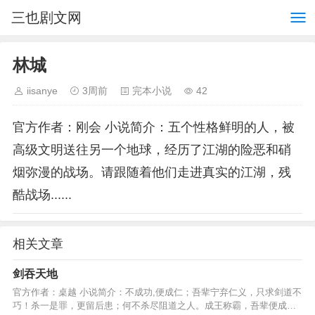
三也剧文网
林城
iisanye
3周前
完本小说
42
官方作者：刚会 小说简介：五个性格鲜明的人，被
高级文明送往另一个地球，经历了江湖的险恶和硝
烟弥漫的战场。请跟随着他们走进真实的江湖，残
酷战场......
相关文章
剑吞天地
官方作者：桌越 小说简介：不成功,便成仁；吾辈宁弃仁义，只求剑道不
巧！杀一是罪，更留后患；何不杀尽阻道之人。成王称霸，吾辈便成真