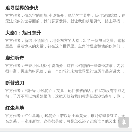
于我的一切谁也夺不走。…
追寻世界的步伐
官方作者：偷名字的司鸠 小说简介：脆弱的世界中，我们宛如鸵鸟，在
无法想象的世界面前，我们瑟瑟发抖。就让我们鼓足勇气，踏上寻找真
义的道路吧，孩子们。…
大秦1：旭日东升
官方作者：新绵 小说简介：地处东方的大秦，出了一位旭日之星。这颗
星星，带着惊人的力量，钉在这个世界里。主角叶悟尘和他的伙伴们，
又有怎样的传奇故事呢？…
虚幻听奇
官方作者：书香小风.QD 小说简介：讲自己幻想的一些奇怪故事，内容
很丰富，男主角叫风速，在一个幻想的未知世界里的游历作品谢谢大家
观看并留下宝贵的意见…
断臂残刀
官方作者：君轩缘 小说简介：英儿，记住爹爹的话，在武功没有学成之
前，千万不可以为爹娘报仇，这把刀随着我们程家征战沙场多年，你一
定要好好的保管好。。。…
红尘墓地
官方作者：红尘墓地 小说简介：若以后土葬黄天，谁能铭碑祭红尘。无
名之墓，一座座新坟。这些都是债，可是怎么还？还给谁？他又来了，
手拿一块新做的碑………