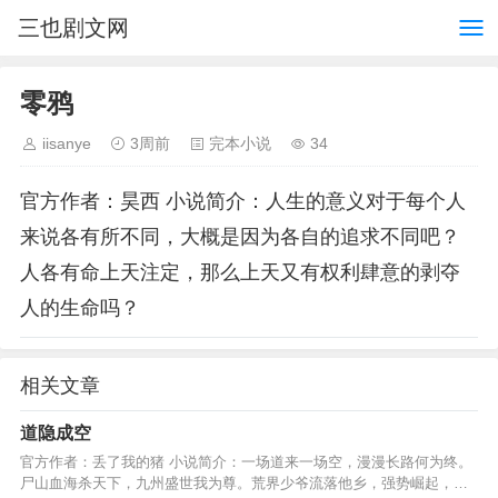
三也剧文网
零鸦
iisanye
3周前
完本小说
34
官方作者：昊西 小说简介：人生的意义对于每个人
来说各有所不同，大概是因为各自的追求不同吧？
人各有命上天注定，那么上天又有权利肆意的剥夺
人的生命吗？
相关文章
道隐成空
官方作者：丢了我的猪 小说简介：一场道来一场空，漫漫长路何为终。
尸山血海杀天下，九州盛世我为尊。荒界少爷流落他乡，强势崛起，属