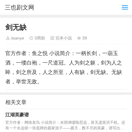
三也剧文网
剑无缺
iisanye
3周前
完本小说
39
官方作者：鱼之悦 小说简介：一柄长剑，一葫玉
酒，一缕白袍，一尺道冠。人为剑之躯，剑为人之
眸，剑之所及，人之所至，人有缺，剑无缺。无缺
者，举世无敌。
相关文章
江湖英豪谱
官方作者：网络老鸟 小说简介：未雨绸缪陈思远，算无遗策洪千机。还
有一个永远留一张底牌的聂家游子——聂天，数不尽的英豪，谱写出传