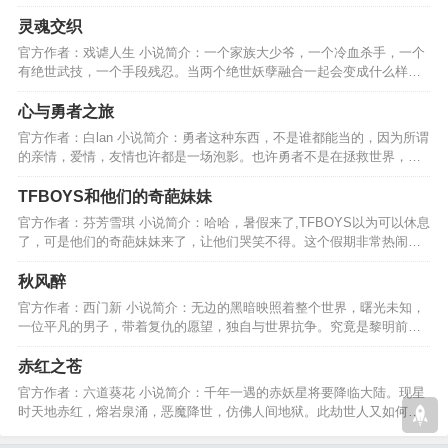
奇的江湖英豪谱。。。…
灵魂交织
官方作者：戏谑人生 小说简介：一个家族大少爷，一个冷血杀手，一个
有绝世武技，一个手段残忍。当两个绝世妖孽融合一起会变成什么样
是？救世主？还是杀帝？…
心与勇者之旅
官方作者：白lan 小说简介：勇者这种东西，不是谁都能当的，因为所谓
的亲情，爱情，友情也许都是一场泡影。也许勇者不是在拯救世界，而
是在伤害自己的心。…
TFBOYS和他们的奇葩妹妹
官方作者：芬芳雪琪 小说简介：哈哈，暑假来了,TFBOYS以为可以休息
了，可是他们的奇葩妹妹来了，让他们哭笑不得。这个假期非常热闹，
（好奇葩的妹妹啊~^O^）…
秋风醉
官方作者：西门新 小说简介：无边的黑暗映照着整个世界，曙光未知，
一位平凡的男子，带着复仇的愿望，独自与世界抗争。究竟是黎明前的
暗夜还是无边的黑暗？…
赤红之苍
官方作者：六道葵花 小说简介：千年一遇的赤妖星将要降临大陆。现星
时天地赤红，熔岩泉涌，恶魔降世，仿佛人间地狱。此劫世人又如何去
化解，最后是结还是劫？…