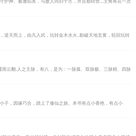
守护神、被遭陷害，与敌人同归于尽，并且都转世...主角将在一次
，逆天而上，由凡入武，玩转金木水火..勘破天地玄黄，轮回玩转
,覆雨云翻.人之主脉，有八，是为：一脉孤、双脉极、三脉精、四脉
家小子，因缘巧合，踏上了修仙之旅。本书有点小香艳，有点小