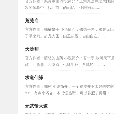
官方作者：风翼希望 小说简介：主角原是风之大陆的
次的体验中，找回前世的记忆、回去报仇...…
荒芜专
官方作者：楠楠攀子 小说简介：修炼一途，艰难无比
于掌之间。超凡入圣，由圣超脱，自由自在。…
天脉师
官方作者：愤怒的山药 小说简介：吾一手,敢叫天下
旋、五脉盈、六脉通、七脉生死、八脉轮回。…
求道仙缘
官方作者：知树 小说简介：一个资质并不太好的穷
YY，有点小巧合，本书慢热型，可以养肥了再看！…
元武帝大道