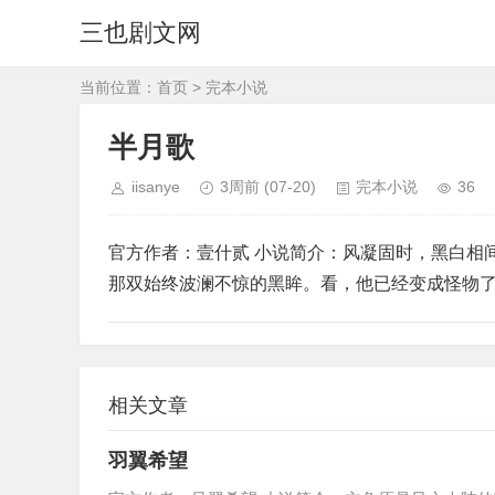
三也剧文网
当前位置：
首页
>
完本小说
半月歌
iisanye
3周前
(07-20)
完本小说
36
官方作者：壹什贰 小说简介：风凝固时，黑白相
那双始终波澜不惊的黑眸。看，他已经变成怪物
相关文章
羽翼希望