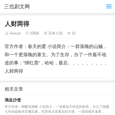
三也剧文网
人财两得
iisanye
3周前
完本小说
32
官方作者：春天的爱 小说简介：一群落魄的山贼，
和一个更落魄的寨主。为了生存，办了一件最不地
道的事：“绑红票”，哈哈，最后、、、、、、、、、
人财两得
相关文章
滴血沙堡
官方作者：蝴蝶花满楼 小说简介：一场看似不经意的刺杀，引出了隐藏
七年的盗银杀官藏宝案，究竟谁才是幕后的主使，一层层揭开迷雾，一