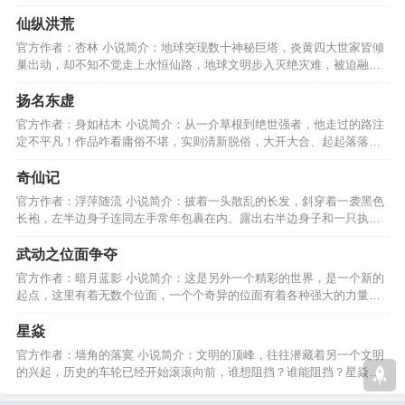
次次从死神身边走过。…
仙纵洪荒
官方作者：杏林 小说简介：地球突现数十神秘巨塔，炎黄四大世家皆倾
巢出动，却不知不觉走上永恒仙路，地球文明步入灭绝灾难，被迫融入
无限星河，征战星空。…
扬名东虚
官方作者：身如枯木 小说简介：从一介草根到绝世强者，他走过的路注
定不平凡！作品咋看庸俗不堪，实则清新脱俗，大开大合、起起落落，
感觉跟坐过山车一样！…
奇仙记
官方作者：浮萍随流 小说简介：披着一头散乱的长发，斜穿着一袭黑色
长袍，左半边身子连同左手常年包裹在内。露出右半边身子和一只执着
快意恩仇长剑的右手。…
武动之位面争夺
官方作者：暗月蓝影 小说简介：这是另外一个精彩的世界，是一个新的
起点，这里有着无数个位面，一个个奇异的位面有着各种强大的力量，
谁又能统治这个世界?…
星焱
官方作者：墙角的落寞 小说简介：文明的顶峰，往往潜藏着另一个文明
的兴起，历史的车轮已经开始滚滚向前，谁想阻挡？谁能阻挡？星焱的
到来，新世纪的到来！…