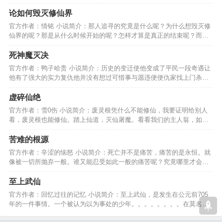
——我，就是我，敖帝！…
论如何毁灭修仙界
官方作者：情铭 小说简介：那人追寻的究竟是什么呢？为什么想毁灭修
仙界的呢？那是从什么时候开始的呢？怎样才算是真正的结束呢？而我
们将数次见证这一切。…
死神魔灭决
官方作者：鸭子哈贵 小说简介：历史的变迁使他变成了平民一段奇遇让
他有了强大的实力复仇他并没有想过可惜事与愿违便便仇家找上门杀戮
杀戮除了杀戮还是杀戮…
虚碎仙绝
官方作者：雪0伤 小说简介：废灵根凭什么不能修仙，我要证明给别人
看，废灵根也能修仙。踏上仙道，灭仙屠魔。看看我们的主人翁，如何
证明给别人看、、、、、…
苦难的根源
官方作者：辛涩的恼怒 小说简介：死亡并不是痛苦，痛苦的是永恒。就
像被一切所抛弃一般。谁又能忍受如此一般的痛苦呢？究竟哪里才会是
终点？谁又能知道呢。…
至上武仙
官方作者：回忆过往的记忆 小说简介：至上武仙，是发生在公元前705
年的一件事情。一个被认为以为事处的少年。。。。。。。。在莫名的
拥有无上的法力。。。…