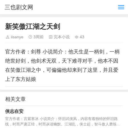
三也剧文网
新笑傲江湖之天剑
iisanye
3周前
完本小说
43
官方作者：剑尊 小说简介：他天生是一柄剑，一柄
绝世好剑，他剑术无双，天下难寻对手，他本不因
在笑傲江湖之中，可偏偏他却来到了这里，并且爱
上了东方姑娘
相关文章
侠志在安
官方作者：宫紫寒冰 小说简介：怀旧武侠风，内容有着独特的怀旧路
线，时而严肃正经，时而诙谐幽默。江湖乱，侠士起，智斗敌人磨练提