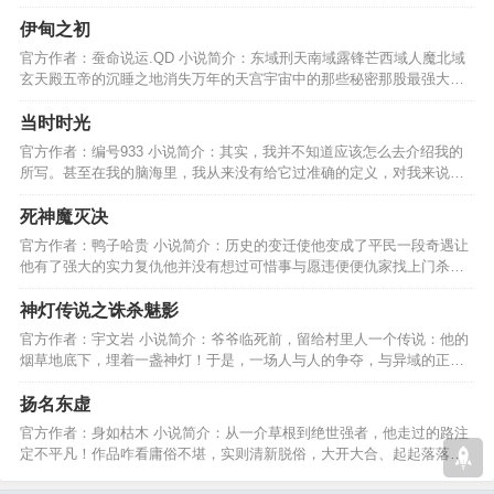
升，安定平乱身体力行。…
伊甸之初
官方作者：蚕命说运.QD 小说简介：东域刑天南域露锋芒西域人魔北域
玄天殿五帝的沉睡之地消失万年的天宫宇宙中的那些秘密那股最强大的
力量伊甸之初谁主沉浮…
当时时光
官方作者：编号933 小说简介：其实，我并不知道应该怎么去介绍我的
所写。甚至在我的脑海里，我从来没有给它过准确的定义，对我来说，
可能这不仅是一本小说。…
死神魔灭决
官方作者：鸭子哈贵 小说简介：历史的变迁使他变成了平民一段奇遇让
他有了强大的实力复仇他并没有想过可惜事与愿违便便仇家找上门杀戮
杀戮除了杀戮还是杀戮…
神灯传说之诛杀魅影
官方作者：宇文岩 小说简介：爷爷临死前，留给村里人一个传说：他的
烟草地底下，埋着一盏神灯！于是，一场人与人的争夺，与异域的正邪
较量，一天天上演………
扬名东虚
官方作者：身如枯木 小说简介：从一介草根到绝世强者，他走过的路注
定不平凡！作品咋看庸俗不堪，实则清新脱俗，大开大合、起起落落，
感觉跟坐过山车一样！…