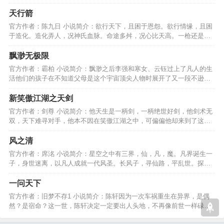
强者的梦想，80后酷！…
天行箭
官方作者：陈九日 小说简介：欲行天下，且困于恩怨。欲行情缘，且困
于造化。造化弄人，况神氏血脉。命途多舛，况心比天高。一枪还是一
箭，我有红颜红白绿。…
飘渺无极限
官方作者：霸柏 小说简介：飘渺之后李强和寒女、云钰过上了凡人的生
活他们的孩子在不知道父母是这个宇宙顶尖人物时展开了又一段不逊色
于李强的飘渺之旅....…
新笑傲江湖之天剑
官方作者：剑尊 小说简介：他天生是一柄剑，一柄绝世好剑，他剑术无
双，天下难寻对手，他本不因在笑傲江湖之中，可偏偏他却来到了这
里，并且爱上了东方姑娘…
风之清
官方作者：席洺 小说简介：星空之中有三界，仙，凡，魔。凡界诞生一
子，身世迷离，以凡人成就一代风圣。长风子，寻仙路，平乱世。探魔
界，入禁域，灭外物。…
一问天下
官方作者：旧梦不存1 小说简介：陈轩因为一次车祸重生在异界，是偶
然？是宿命？这一世，陈轩决定一定要出人头地，不再像前世一样碌碌
无为，且看他如何崛起。…