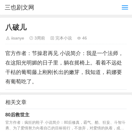
三也剧文网
八破儿
iisanye
3周前
完本小说
46
官方作者：节操君再见 小说简介：我是一个法师，
在这阳光明媚的日子里，躺在摇椅上。看着不远处
干枯的葡萄藤上刚刚长出的嫩芽，我知道，莉娜要
有葡萄吃了。
相关文章
80后救世主
官方作者：疯狂的鞋子 小说简介：80后修真，霸气、酷、狂妄、斗智斗
勇、为了爱情努力向着自己的目标前行，不放弃，对爱情的执着，成为