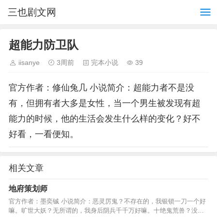
三也剧文网
超能力防卫队
iisanye
3周前
完本小说
39
官方作者：修仙兔几 小说简介：超能力者不是没
有，但拥有者大多是女性，当一个男生被发现有超
能力的时候，他的生活会发生什么样的变化？好不
好看，一看便知。
相关文章
地府策划师
官方作者：墨奕铖 小说简介：恶灵厉鬼？不存在的，我银锁一刀一个好
嘛。旷世大妖？无所谓的，我身后阴兵千千万好嘛。十绝鬼荒兽？没事