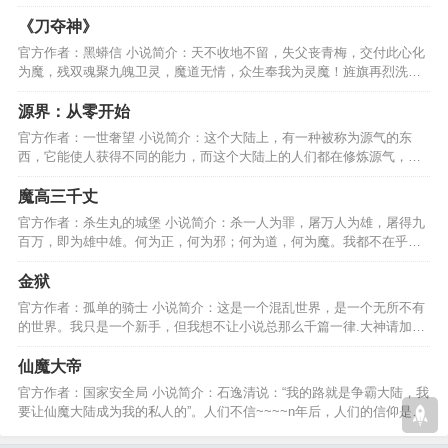
儿，打不赢还可以跑嘛~…
《刀夺神》
官方作者：黑蟒信 小说简介：天不收地不留，失父丧青梅，交付此心化
为魔，残双魂聚九魄卫灵，魔道无情，众生奉我为灵魔！旌旗再烈洗天
仇，锁棺驱鬼不留魂！…
源界：从零开始
官方作者：一世奢望 小说简介：这个大陆上，有一种被称为源气的东
西，它能使人获得不同的能力，而这个大陆上的人们都在修炼源气，这
个大陆的名字就是:源界…
魔高三千丈
官方作者：杀生丸的城堡 小说简介：杀一人为罪，屠万人为雄，屠得九
百万，即为雄中雄。何为正，何为邪；何为道，何为魔。我都不在乎，
我只在乎我所在乎的！…
金狱
官方作者：孤单的骑士 小说简介：这是一个混乱世界，是一个无所不有
的世界。我只是一个新手，但我想不让小说总那么千篇一律.大神请加群
133401347一起来探讨…
仙魔大帝
官方作者：国家安全局 小说简介：石逸清说：“我的路就是争霸大陆，我
要让仙魔大陆成为我的私人的”。人们不信~~~~n年后，人们的信仰是什
么？－－－仙魔大帝…