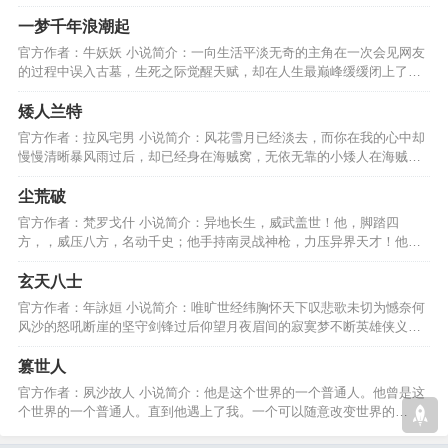
人新书，多多推荐哈。…
一梦千年浪潮起
官方作者：牛妖妖 小说简介：一向生活平淡无奇的主角在一次会见网友
的过程中误入古墓，生死之际觉醒天赋，却在人生最巅峰缓缓闭上了双
眼，一切都结束了吗？…
矮人兰特
官方作者：拉风宅男 小说简介：风花雪月已经淡去，而你在我的心中却
慢慢清晰暴风雨过后，却已经身在海贼窝，无依无靠的小矮人在海贼窝
里开始自己的冒险。。。…
尘荒破
官方作者：梵罗戈什 小说简介：异地长生，威武盖世！他，脚踏四
方，，威压八方，名动千史；他手持南灵战神枪，力压异界天才！他指
着苍天大号：且看我破尘荒！…
玄天八士
官方作者：年詠姮 小说简介：唯旷世经纬胸怀天下叹悲歌未切为憾奈何
风沙的怒吼断崖的坚守剑锋过后仰望月夜眉间的寂寞梦不断英雄侠义柔
肠音未绝纵马置身疆场…
篡世人
官方作者：夙沙故人 小说简介：他是这个世界的一个普通人。他曾是这
个世界的一个普通人。直到他遇上了我。一个可以随意改变世界的
我。...故事早就开始了哦。…