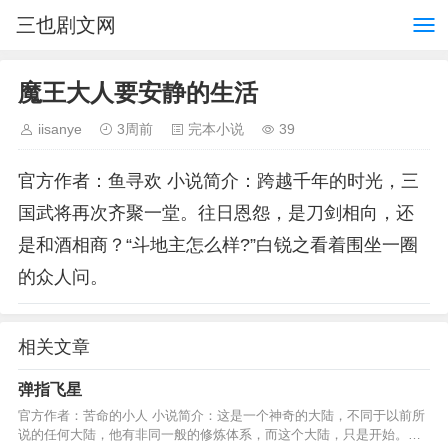
三也剧文网
魔王大人要安静的生活
iisanye
3周前
完本小说
39
官方作者：鱼寻欢 小说简介：跨越千年的时光，三
国武将再次齐聚一堂。往日恩怨，是刀剑相向，还
是和酒相商？“斗地主怎么样?”白锐之看着围坐一圈
的众人问。
相关文章
弹指飞星
官方作者：苦命的小人 小说简介：这是一个神奇的大陆，不同于以前所
说的任何大陆，他有非同一般的修炼体系，而这个大陆，只是开始。新