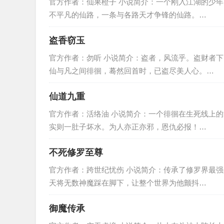
官方作者：仙果橙子 小说简介：一个刚入江湖的少
不平凡的仙路，一条与各路天才争锋的仙路。…
盗香窃玉
官方作者：勿听 小说简介：盗者，风流乎。盗财者
仙与凡之间徘徊，蓦然回首时，已盗尽美人心。…
仙道九重
官方作者：活络油 小说简介：一个徘徊在生死线上
实则一肚子坏水。为人亦正亦邪，恩仇必报！…
不死修罗至尊
官方作者：跨世纪忧伤 小说简介：传承了修罗界最
天将无数神魔踩在脚下，让整个世界为他颤抖…
御魔传承