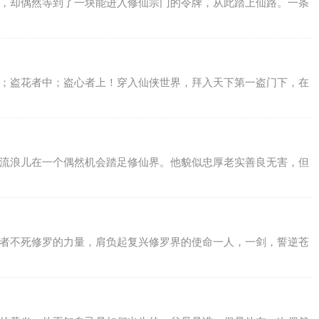
年，却偶然等到了一块能进入修仙宗门的令牌，从此踏上仙路。一条
下；盗花者中；盗心者上！穿入仙侠世界，拜入天下第一盗门下，在
的流浪儿在一个偶然机会踏足修仙界。他貌似忠厚老实善良无害，但
强者不死修罗的力量，肩负起复兴修罗界的使命一人，一剑，誓逆苍