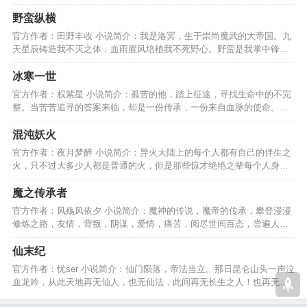
界，随时准备大放异彩。…
野蛮纵横
官方作者：田野丰收 小说简介：我是洛冥，生于崇尚魔武的大帝国。九
天星辰铸造我不灭之体，血雨腥风培植我不死野心。野蛮是我掌中锋利
长剑，这是我的传说。…
冰寒一世
官方作者：权紫星 小说简介：孤苦的他，踏上征途，寻找生命中的不完
整。当苦苦追寻的答案来临，却是一份传承，一份来自血脉的使命。异
世天骄，带领一世冰寒。…
混沌妖火
官方作者：夜月梦醉 小说简介：异火大陆上的每个人都有自己的伴生之
火，只不过大多少人都是普通的火，但是那些惊才绝艳之辈每个人身上
都怀有强大的异火.....…
魔之传承者
官方作者：风殇风依夕 小说简介：魔神的传说，魔帝的传承，攀登漫漫
修炼之路，友情，背叛，阴谋，爱情，痛苦，阅尽世间百态，尝遍人情
冷暖，谱写一曲悲歌。…
仙末纪
官方作者：忧ser 小说简介：仙门陨落，帝法当立。那日昆仑山头一声泣
血龙吟，从此天地再无仙人，也无仙法，此间再无长生之人！也再无人
能免世世轮回之苦。…