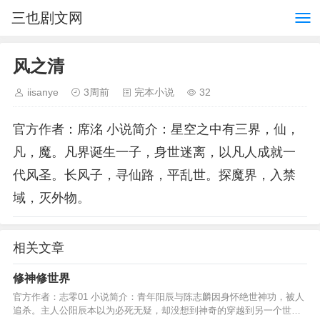
三也剧文网
风之清
iisanye
3周前
完本小说
32
官方作者：席洺 小说简介：星空之中有三界，仙，
凡，魔。凡界诞生一子，身世迷离，以凡人成就一
代风圣。长风子，寻仙路，平乱世。探魔界，入禁
域，灭外物。
相关文章
修神修世界
官方作者：志零01 小说简介：青年阳辰与陈志麟因身怀绝世神功，被人
追杀。主人公阳辰本以为必死无疑，却没想到神奇的穿越到另一个世