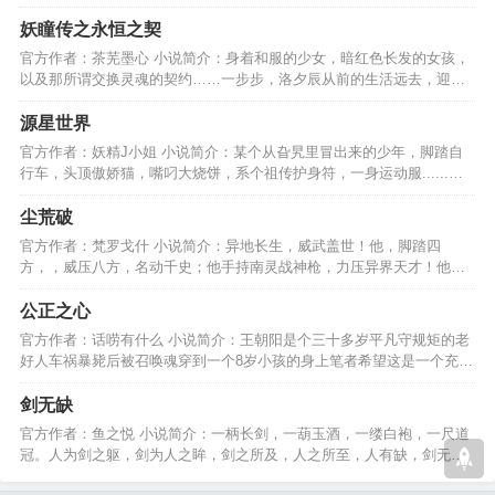
魂魄灭，一刺魂回生..…
妖瞳传之永恒之契
官方作者：茶芜墨心 小说简介：身着和服的少女，暗红色长发的女孩，
以及那所谓交换灵魂的契约……一步步，洛夕辰从前的生活远去，迎来
的命运，究竟如何………
源星世界
官方作者：妖精J小姐 小说简介：某个从旮旯里冒出来的少年，脚踏自
行车，头顶傲娇猫，嘴叼大烧饼，系个祖传护身符，一身运动服......我
的征途在星辰大海！…
尘荒破
官方作者：梵罗戈什 小说简介：异地长生，威武盖世！他，脚踏四
方，，威压八方，名动千史；他手持南灵战神枪，力压异界天才！他指
着苍天大号：且看我破尘荒！…
公正之心
官方作者：话唠有什么 小说简介：王朝阳是个三十多岁平凡守规矩的老
好人车祸暴毙后被召唤魂穿到一个8岁小孩的身上笔者希望这是一个充满
爱、努力和公正的故事…
剑无缺
官方作者：鱼之悦 小说简介：一柄长剑，一葫玉酒，一缕白袍，一尺道
冠。人为剑之躯，剑为人之眸，剑之所及，人之所至，人有缺，剑无
缺。无缺者，举世无敌。…