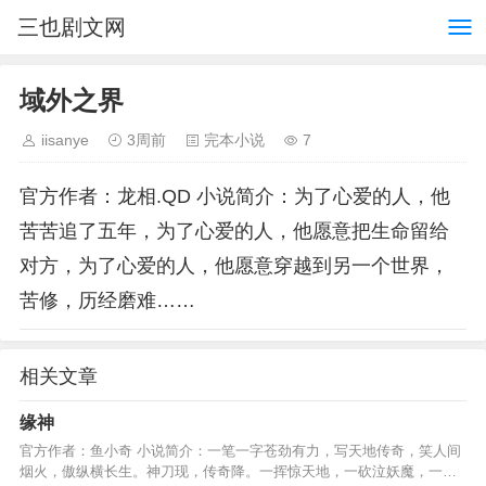
三也剧文网
域外之界
iisanye
3周前
完本小说
7
官方作者：龙相.QD 小说简介：为了心爱的人，他
苦苦追了五年，为了心爱的人，他愿意把生命留给
对方，为了心爱的人，他愿意穿越到另一个世界，
苦修，历经磨难……
相关文章
缘神
官方作者：鱼小奇 小说简介：一笔一字苍劲有力，写天地传奇，笑人间
烟火，傲纵横长生。神刀现，传奇降。一挥惊天地，一砍泣妖魔，一斩