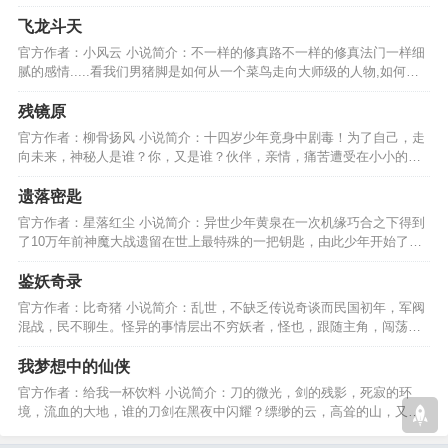
作品请大家多多支持！…
飞龙斗天
官方作者：小风云 小说简介：不一样的修真路不一样的修真法门一样细
腻的感情.....看我们男猪脚是如何从一个菜鸟走向大师级的人物,如何掌
控苍生尽在飞龙斗天…
残镜原
官方作者：柳骨扬风 小说简介：十四岁少年竟身中剧毒！为了自己，走
向未来，神秘人是谁？你，又是谁？伙伴，亲情，痛苦遭受在小小的他
身上，我延明羲，能赢！…
遗落密匙
官方作者：星落红尘 小说简介：异世少年黄泉在一次机缘巧合之下得到
了10万年前神魔大战遗留在世上最特殊的一把钥匙，由此少年开始了不
平凡的人生“旅行”。…
鉴妖奇录
官方作者：比奇猪 小说简介：乱世，不缺乏传说奇谈而民国初年，军阀
混战，民不聊生。怪异的事情层出不穷妖者，怪也，跟随主角，闯荡那
传奇而又玄乎的年代。…
我梦想中的仙侠
官方作者：给我一杯饮料 小说简介：刀的微光，剑的残影，死寂的环
境，流血的大地，谁的刀剑在黑夜中闪耀？缥缈的云，高耸的山，又是
谁在群山中，苦苦寻觅。…