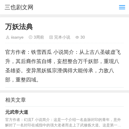
三也剧文网
万妖法典
iisanye
3周前
完本小说
30
官方作者：铁雪西瓜 小说简介：从上古八圣破虚飞
升，其后裔作茧自缚，妄想整合万千妖部，重现八
圣雄姿。变异黑妖狐宗湮偶得大能传承，力敌八
部，重整四域。
相关文章
元武帝大道
官方作者：幻流T 小说简介：这是一个介绍一名血脉封印的青年，意外
解封了一名封印在戒指中的强大老者而走上了武修炼大道。这是第一部