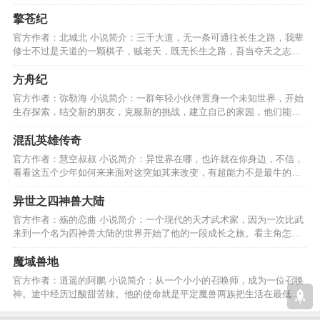
干，我不干。”…
擎苍纪
官方作者：北城北 小说简介：三千大道，无一条可通往长生之路，我辈
修士不过是天道的一颗棋子，贼老天，既无长生之路，吾当夺天之志，
执吾念，奉长生之行。…
方舟纪
官方作者：弥勒海 小说简介：一群年轻小伙伴置身一个未知世界，开始
生存探索，结交新的朋友，克服新的挑战，建立自己的家园，他们能否
回到自己现实的世界呢？…
混乱英雄传奇
官方作者：慧空叔叔 小说简介：异世界在哪，也许就在你身边，不信，
看看这五个少年如何来来面对这突如其来改变，有超能力不是最牛的，
活到最后才是最牛的！…
异世之四神兽大陆
官方作者：殇的恋曲 小说简介：一个现代的天才武术家，因为一次比武
来到一个名为四神兽大陆的世界开始了他的一段成长之旅。看主角怎样
玩转异世，上天屠神。…
魔域兽地
官方作者：逍遥的阿鹏 小说简介：从一个小小的召唤师，成为一位召唤
神。途中经历过酸甜苦辣。他的使命就是平定魔兽两族把生活在最低层
的人族带上光明之路。…