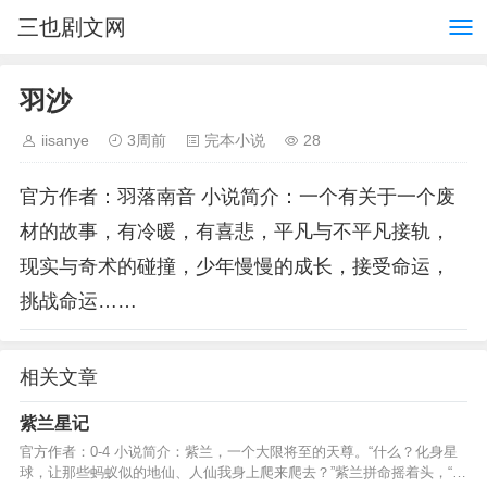
三也剧文网
羽沙
iisanye
3周前
完本小说
28
官方作者：羽落南音 小说简介：一个有关于一个废
材的故事，有冷暖，有喜悲，平凡与不平凡接轨，
现实与奇术的碰撞，少年慢慢的成长，接受命运，
挑战命运……
相关文章
紫兰星记
官方作者：0-4 小说简介：紫兰，一个大限将至的天尊。“什么？化身星
球，让那些蚂蚁似的地仙、人仙我身上爬来爬去？”紫兰拼命摇着头，“不