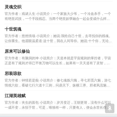
至，在世间占一席之地。…
灵魂交织
官方作者：戏谑人生 小说简介：一个家族大少爷，一个冷血杀手，一个
有绝世武技，一个手段残忍。当两个绝世妖孽融合一起会变成什么样
是？救世主？还是杀帝？…
十世筑魂
官方作者：悠然情场 小说简介：她说:我给自己十世，去寻找你的残魂。
让你重生。他眉眼温柔道:这十世，我在人间等你。她说:十个你，无论怎
样，都是我爱的你。…
原来可以修仙
官方作者：有脑洞的坤 小说简介：天道本就是宇宙规则的掌控者，宇宙
正是有了规则才得已平衡万物可以生长，如果有一天天道有了灵智，你
们猜它还会遵守规则吗…
邪装琼欲
官方作者：钟情若是痴 小说简介：修七魂炼六魄，寻七邪觅六魅，游七
情戏六欲，看破七行六道十三则，问鼎天下、纵横三界、邪者风流魅花
从，命运不平破苍天。…
江湖英雄赋
官方作者：夹生的面包 小说简介：岁月变迁，王朝更替，没有什么可以
一成不变，永恒于世，可是，唯独有一样，只要有人，便会永世长存，
这个便被称为，江湖。…