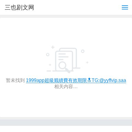
三也剧文网
暂未找到
1999app超級籤續費有效期限🔝TG:@yyffvip.saa
相关内容…