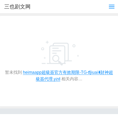
三也剧文网
暂未找到
heimaapp超級簽官方有效期限-TG-tfjiuai⬇️財神超
級簽代理.yzd
相关内容…