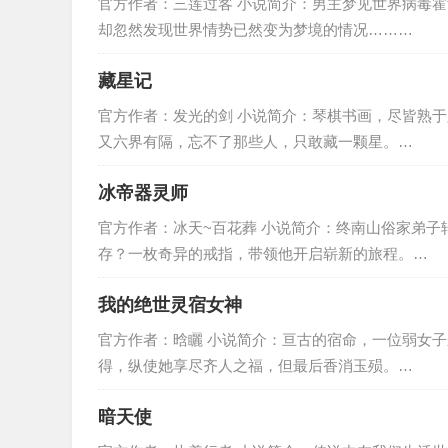
官方作者：三莲过客 小说简介：男主梦见世界病毒
却忽然发现世界情势已然变为梦境的情况………
藏星记
官方作者：发光的剑 小说简介：琴棋书画，尽皆熟
又六界有隔，忘不了那些人，只敢藏一颗星。…
冰帝器灵师
官方作者：冰天~百花葬 小说简介：终南山俗家弟
存？一枚奇异的戒指，带领他开启崭新的旅程。…
我的绝世灵宿女神
官方作者：晗矖 小说简介：亘古的宿命，一位弱女
得，纵使她享尽齐人之福，但最后香消玉殒。…
暗天使