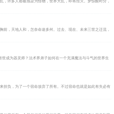
霍乱，许多人都被感染为怪物，世界大乱，即将毁灭。梦惊醒时分，
于胸前，天地人和，怎奈命途多舛。过去、现在、未来三世之迁流，
子转世成为器灵师？法术界弟子如何在一个充满魔法与斗气的世界生
子来担负，为了一个宿命放弃了所有。不过宿命也就是如此有失必有