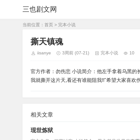
三也剧文网
当前位置：
首页
>
完本小说
撕天镇魂
iisanye
3周前
(07-21)
完本小说
10
官方作者：勿伤悲 小说简介：他左手拿着乌黑的长枪
我就撕开这片天,看还有谁能阻我!!"希望大家喜欢
相关文章
现世炼狱