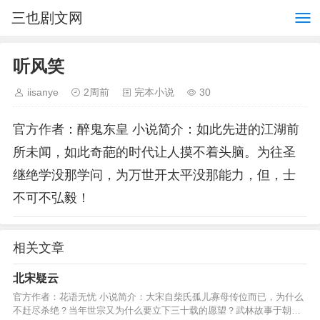
三也剧文网
听风笑
iisanye
2周前
完本小说
30
官方作者：醉鬼东皇 小说简介：如此先进的江湖前
所未闻，如此奇葩的时代让人摸不着头脑。为往圣
继绝学没那学问，为万世开太平没那能力，但，士
不可不弘毅！
相关文章
北宋疑云
官方作者：花语无忧 小说简介：大宋自柴氏孤儿寡母传位而已，为什么
不赶尽杀绝？当年世宗又为什么要立下三十载的愿望？武林故事于朝堂