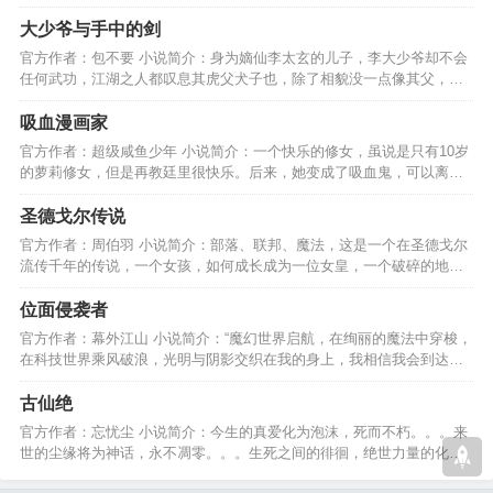
纠葛，秘密到底是什么？…
大少爷与手中的剑
官方作者：包不要 小说简介：身为嫡仙李太玄的儿子，李大少爷却不会
任何武功，江湖之人都叹息其虎父犬子也，除了相貌没一点像其父，然
而事实真是如此吗………
吸血漫画家
官方作者：超级咸鱼少年 小说简介：一个快乐的修女，虽说是只有10岁
的萝莉修女，但是再教廷里很快乐。后来，她变成了吸血鬼，可以离开
教堂去别的地方喽！！…
圣德戈尔传说
官方作者：周伯羽 小说简介：部落、联邦、魔法，这是一个在圣德戈尔
流传千年的传说，一个女孩，如何成长成为一位女皇，一个破碎的地方
怎样的统治才适合它？…
位面侵袭者
官方作者：幕外江山 小说简介：“魔幻世界启航，在绚丽的魔法中穿梭，
在科技世界乘风破浪，光明与阴影交织在我的身上，我相信我会到达最
后的终点........”…
古仙绝
官方作者：忘忧尘 小说简介：今生的真爱化为泡沫，死而不朽。。。来
世的尘缘将为神话，永不凋零。。。生死之间的徘徊，绝世力量的化
身，使他走向不灭。。。…