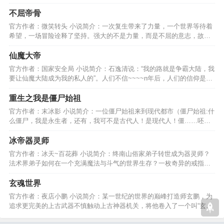
一样可以立足于世界。…
不屈帝骨
官方作者：微笑转头 小说简介：一次复生带来了力量，一个世界等待着
希望，一场冒险诠释了坚持。强大的不是力量，而是不屈的意志，故事
开始了，你准备好了吗？…
仙魔大帝
官方作者：国家安全局 小说简介：石逸清说：“我的路就是争霸大陆，我
要让仙魔大陆成为我的私人的”。人们不信~~~~n年后，人们的信仰是什
么？－－－仙魔大帝…
重生之我是僵尸始祖
官方作者：末冰影 小说简介：一位僵尸始祖来到现代都市（僵尸始祖:什
么僵尸，我是永生者，还有，我可不是古代人！是现代人！僵……呸，
永生者也有追求的！）…
冰帝器灵师
官方作者：冰天~百花葬 小说简介：终南山俗家弟子转世成为器灵师？
法术界弟子如何在一个充满魔法与斗气的世界生存？一枚奇异的戒指，
带领他开启崭新的旅程。…
玄魂世界
官方作者：夜店小鹏 小说简介：某一世纪的世界的巅峰打造师玄鹏，为
追求更完美的上古武器不慎触动上古神器机关，将他卷入了一个叫“玄魂
世界”的大陆里....…