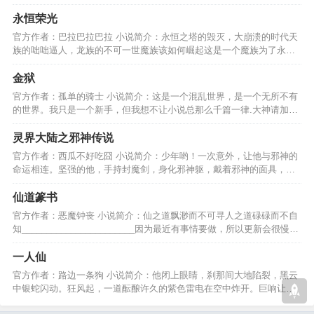
希望各位多多支持！！…
永恒荣光
官方作者：巴拉巴拉巴拉 小说简介：永恒之塔的毁灭，大崩溃的时代天
族的咄咄逼人，龙族的不可一世魔族该如何崛起这是一个魔族为了永恒
荣光，誓死不退的故事…
金狱
官方作者：孤单的骑士 小说简介：这是一个混乱世界，是一个无所不有
的世界。我只是一个新手，但我想不让小说总那么千篇一律.大神请加群
133401347一起来探讨…
灵界大陆之邪神传说
官方作者：西瓜不好吃囧 小说简介：少年哟！一次意外，让他与邪神的
命运相连。坚强的他，手持封魔剑，身化邪神躯，戴着邪神的面具，在
灵界大陆里纵横天下！…
仙道篆书
官方作者：恶魔钟丧 小说简介：仙之道飘渺而不可寻人之道碌碌而不自
知_______________________因为最近有事情要做，所以更新会很慢，
喜欢的话可以慢慢看………
一人仙
官方作者：路边一条狗 小说简介：他闭上眼睛，刹那间大地陷裂，黑云
中银蛇闪动。狂风起，一道酝酿许久的紫色雷电在空中炸开。巨响让整
个世界都失去了声音。…