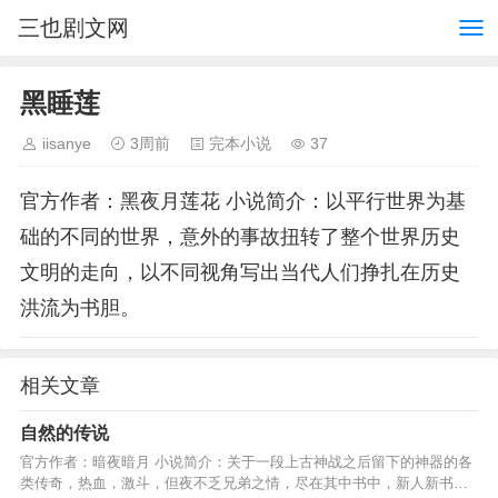
三也剧文网
黑睡莲
iisanye
3周前
完本小说
37
官方作者：黑夜月莲花 小说简介：以平行世界为基
础的不同的世界，意外的事故扭转了整个世界历史
文明的走向，以不同视角写出当代人们挣扎在历史
洪流为书胆。
相关文章
自然的传说
官方作者：暗夜暗月 小说简介：关于一段上古神战之后留下的神器的各
类传奇，热血，激斗，但夜不乏兄弟之情，尽在其中书中，新人新书，