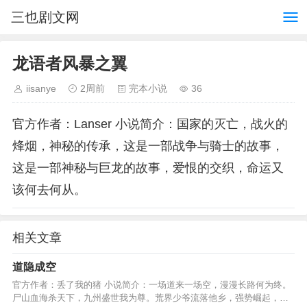
三也剧文网
龙语者风暴之翼
iisanye
2周前
完本小说
36
官方作者：Lanser 小说简介：国家的灭亡，战火的
烽烟，神秘的传承，这是一部战争与骑士的故事，
这是一部神秘与巨龙的故事，爱恨的交织，命运又
该何去何从。
相关文章
道隐成空
官方作者：丢了我的猪 小说简介：一场道来一场空，漫漫长路何为终。
尸山血海杀天下，九州盛世我为尊。荒界少爷流落他乡，强势崛起，属