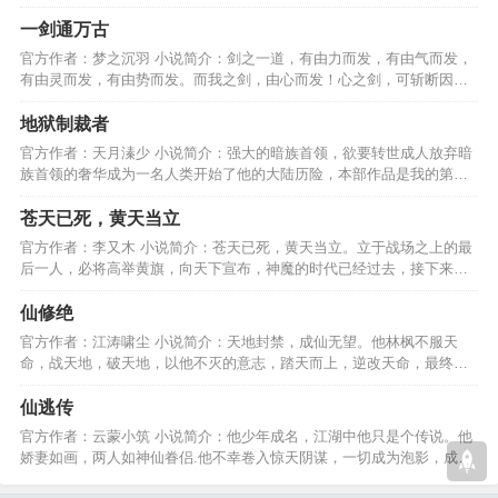
于我的一切谁也夺不走。…
一剑通万古
官方作者：梦之沉羽 小说简介：剑之一道，有由力而发，有由气而发，
有由灵而发，有由势而发。而我之剑，由心而发！心之剑，可斩断因果
轮回，破灭天地大道！…
地狱制裁者
官方作者：天月溱少 小说简介：强大的暗族首领，欲要转世成人放弃暗
族首领的奢华成为一名人类开始了他的大陆历险，本部作品是我的第一
部作品写的不怎么样见谅…
苍天已死，黄天当立
官方作者：李又木 小说简介：苍天已死，黄天当立。立于战场之上的最
后一人，必将高举黄旗，向天下宣布，神魔的时代已经过去，接下来的
未来，将由人族创造。…
仙修绝
官方作者：江涛啸尘 小说简介：天地封禁，成仙无望。他林枫不服天
命，战天地，破天地，以他不灭的意志，踏天而上，逆改天命，最终成
就了他的无上修仙之路。…
仙逃传
官方作者：云蒙小筑 小说简介：他少年成名，江湖中他只是个传说。他
娇妻如画，两人如神仙眷侣.他不幸卷入惊天阴谋，一切成为泡影，成为
人人喊打的江湖败类。…