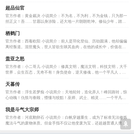
何走向巅峰，开天辟地…
超品仙官
官方作者：黄金裁决 小说简介：不为名，不为利，不为金钱，只为那一
丝正义！吾……甘愿以身涉险，还大地一片朗朗乾坤。修仙少年，踏上
功名路，誓死不回头！…
栖鹤门
官方作者：西毒欧阳 小说简介：前人是羽化登仙、历劫圆满，他却偏偏
离经叛道。混世魔头，世人皆欲生啖其血肉，在他的成长中，价值在一
步步崩塌，永无善终。…
盖亚之怒
官方作者：小二哥儿 小说简介：修真文明，魔法文明，科技文明，大千
世界，众生百态，无奇不有！身负使命，逆天修魂，他一个平凡人，创
造了一个又一个的奇迹！…
天暮传
官方作者：浮生若梦痴 小说简介：天地轮转，造化弄人！峰回路转，惊
心动魄！仇恨与眷顾，懵懂与狡黠！巫师、武士、精灵……一个平凡少
年将演绎怎样的故事？…
我是斗气大宗师
官方作者：河底鹅卵石 小说简介：白帆穿越重生，成为了标准无法修炼
魔法斗气的废物体质。但金手指不仅让他变废为宝，还超越普通人类的
极限，不断攀登高峰。…