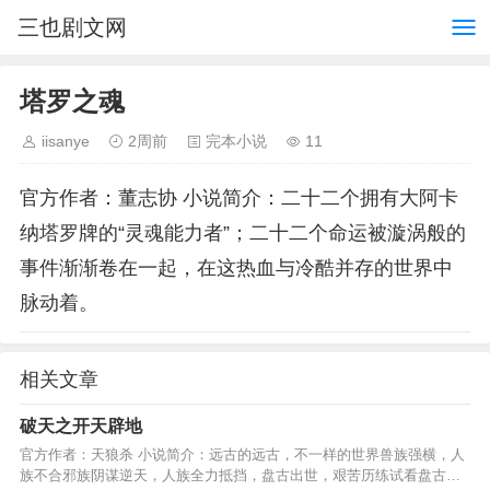
三也剧文网
塔罗之魂
iisanye
2周前
完本小说
11
官方作者：董志协 小说简介：二十二个拥有大阿卡
纳塔罗牌的“灵魂能力者”；二十二个命运被漩涡般的
事件渐渐卷在一起，在这热血与冷酷并存的世界中
脉动着。
相关文章
破天之开天辟地
官方作者：天狼杀 小说简介：远古的远古，不一样的世界兽族强横，人
族不合邪族阴谋逆天，人族全力抵挡，盘古出世，艰苦历练试看盘古如