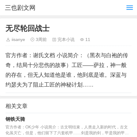
三也剧文网
无尽轮回战士
iisanye
3周前
完本小说
11
官方作者：谢氏文档 小说简介：（黑衣与白袍的传
奇，结局十分悲伤的故事）工匠——萨拉，神一般
的存在，但无人知道他是谁，他到底是谁。深蓝与
约瑟夫为了阻止工匠的神秘计划……
相关文章
钢铁天骑
官方作者：OK少年 小说简介：古文明结束，人类走入新的时代，古文
化虽灭亡，但是，他们留下了六套机甲……剑是我的剑，甲是我的甲，