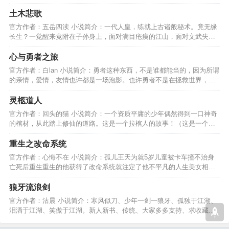
翱翔吧，新时代的钢铁侠！…
土木悲歌
官方作者：五岳四渎 小说简介：一代人皇，练就上古诸般秘术。竟无缘
长生？一觉醒来竟附在子孙身上，面对满目疮痍的江山，面对文武失衡
的朝堂，他会怎么办？…
心与勇者之旅
官方作者：白lan 小说简介：勇者这种东西，不是谁都能当的，因为所谓
的亲情，爱情，友情也许都是一场泡影。也许勇者不是在拯救世界，而
是在伤害自己的心。…
灵柩道人
官方作者：回头的猫 小说简介：一个资质平庸的少年偶然得到一口神奇
的棺材，从此踏上修仙的道路。这是一个拉棺人的故事！（这是一个老
套且传统的修仙故事）…
重生之改命系统
官方作者：心悔不在 小说简介：孤儿王天为就5岁儿童被卡车撞不治身
亡死后重生重生的他获得了改命系统就注定了他不平凡的人生美女相伴
世间无敌站立在世界之巅…
狼牙流浪剑
官方作者：沽晨 小说简介：寒风似刀、少年一剑一狼牙、孤独于江湖、
泪洒于江湖、笑傲于江湖。新人新书、传统、大家多多支持、求收藏、
谢谢各位大侠了！！！…