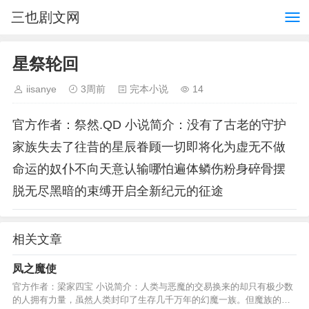
三也剧文网
星祭轮回
iisanye
3周前
完本小说
14
官方作者：祭然.QD 小说简介：没有了古老的守护
家族失去了往昔的星辰眷顾一切即将化为虚无不做
命运的奴仆不向天意认输哪怕遍体鳞伤粉身碎骨摆
脱无尽黑暗的束缚开启全新纪元的征途
相关文章
凤之魔使
官方作者：梁家四宝 小说简介：人类与恶魔的交易换来的却只有极少数
的人拥有力量，虽然人类封印了生存几千万年的幻魔一族。但魔族的怨