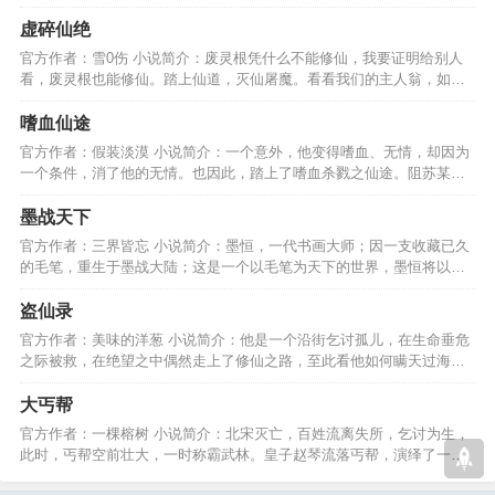
恨却还没有熄灭……………
虚碎仙绝
官方作者：雪0伤 小说简介：废灵根凭什么不能修仙，我要证明给别人
看，废灵根也能修仙。踏上仙道，灭仙屠魔。看看我们的主人翁，如何
证明给别人看、、、、、…
嗜血仙途
官方作者：假装淡漠 小说简介：一个意外，他变得嗜血、无情，却因为
一个条件，消了他的无情。也因此，踏上了嗜血杀戮之仙途。阻苏某
者，杀！不顺眼者，杀！…
墨战天下
官方作者：三界皆忘 小说简介：墨恒，一代书画大师；因一支收藏已久
的毛笔，重生于墨战大陆；这是一个以毛笔为天下的世界，墨恒将以一
支毛笔创造一段神话。…
盗仙录
官方作者：美味的洋葱 小说简介：他是一个沿街乞讨孤儿，在生命垂危
之际被救，在绝望之中偶然走上了修仙之路，至此看他如何瞒天过海，
欺神盗仙，叱咤苍穹。…
大丐帮
官方作者：一棵榕树 小说简介：北宋灭亡，百姓流离失所，乞讨为生，
此时，丐帮空前壮大，一时称霸武林。皇子赵琴流落丐帮，演绎了一场
家国情恨的悲凉故事。…