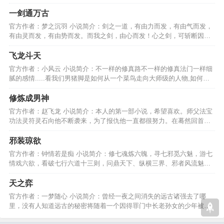
魔……且看主角如何修仙！…
一剑通万古
官方作者：梦之沉羽 小说简介：剑之一道，有由力而发，有由气而发，
有由灵而发，有由势而发。而我之剑，由心而发！心之剑，可斩断因果
轮回，破灭天地大道！…
飞龙斗天
官方作者：小风云 小说简介：不一样的修真路不一样的修真法门一样细
腻的感情.....看我们男猪脚是如何从一个菜鸟走向大师级的人物,如何掌
控苍生尽在飞龙斗天…
修炼成男神
官方作者：赵飞龙 小说简介：本人的第一部小说，希望喜欢。师父法宝
功法灵符灵石向他不断袭来，为了报仇他一直都很努力。在蓦然回首后
那人却在灯火阑珊处。…
邪装琼欲
官方作者：钟情若是痴 小说简介：修七魂炼六魄，寻七邪觅六魅，游七
情戏六欲，看破七行六道十三则，问鼎天下、纵横三界、邪者风流魅花
从，命运不平破苍天。…
天之弈
官方作者：一梦随心 小说简介：曾经一夜之间消失的远古诸强去了哪
里，没有人知道远古的秘密将随着一个因得罪门中长老孙女的少年被发
放而一步步的被揭开………