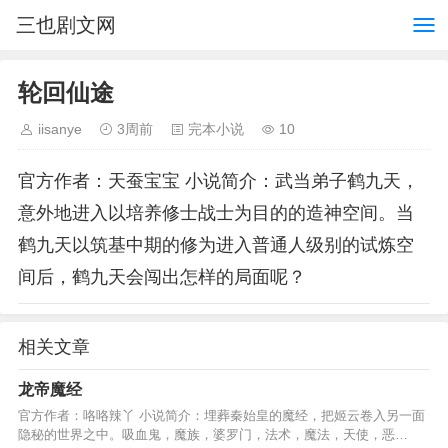
三也剧文网
轮回仙途
iisanye
3周前
完本小说
10
官方作者：天蚕宝宝 小说简介：武当弟子鹤九天，
意外地进入以培养修士战士为目的的造神空间。当
鹤九天以筑基中期的修为进入普通人级别的试炼空
间后，鹤九天会闯出怎样的局面呢？
相关文章
龙帝魔经
官方作者：咯咯辣丫 小说简介：埋葬秦始皇的魔经，把姬云卷入另一面
隐秘的世界之中。吸血鬼，魔族，婆罗门，法术，魔法，天使，恶