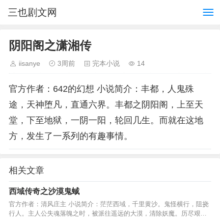
三也剧文网
阴阳阁之潇湘传
iisanye
3周前
完本小说
14
官方作者：642的幻想 小说简介：丰都，人鬼殊
途，天神堕凡，直通六界。丰都之阴阳阁，上至天
堂，下至地狱，一阴一阳，轮回几生。而就在这地
方，发生了一系列的有趣事情。
相关文章
西域传奇之沙漠鬼蜮
官方作者：清风庄主 小说简介：茫茫西域，千里黄沙。鬼怪横行，阻挠
行人。主人公失魂落魄之时，被派往遥远的大漠，清除妖魔。历尽艰险