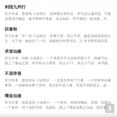
困苦，最终完成使命。…
剑指九州行
官方作者：墨道鸣 小说简介：观神图以望长生，争气运以通武道。于随
波逐流中崛起，极尽辉煌中落幕。命运如此，何不痛饮一壶浊酒，与诸
君共勉一场江湖事………
叹春秋
官方作者：空一丗 小说简介：世事万变，吾心不变。她是美丽高贵的公
主，为了他，她放弃了一切。追随他与世界对抗。注:本书世界观仅部分
取材于春秋战国时代。…
求道仙缘
官方作者：知树 小说简介：一个资质并不太好的穷家小子，因缘巧合，
踏上了修仙之旅。本书有点小香艳，有点小YY，有点小巧合，本书慢热
型，可以养肥了再看！…
不屈帝骨
官方作者：微笑转头 小说简介：一次复生带来了力量，一个世界等待着
希望，一场冒险诠释了坚持。强大的不是力量，而是不屈的意志，故事
开始了，你准备好了吗？…
嗜血仙途
官方作者：假装淡漠 小说简介：一个意外，他变得嗜血、无情，却因为
一个条件，消了他的无情。也因此，踏上了嗜血杀戮之仙途。阻苏某
者，杀！不顺眼者，杀！…