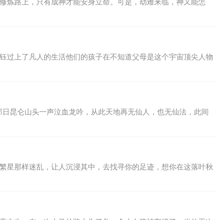
，修炼路上，只有成神才能安身立命。可是，劫难来临，神又能怎
云钰过上了凡人的生活他们的孩子在不知道父母是这个宇宙顶尖人物
。那日昆仑山头一声泣血龙吟，从此天地再无仙人，也无仙法，此间
像繁星那样迷乱，让人沉浸其中，去找寻你的足迹，想你在这落叶秋