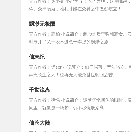
官方作者：炎小虾 小说简介：苍茫大地，众生崛起
样。众神陨落，唯我才能在众神之中傲然屹立！…
飘渺无极限
官方作者：霸柏 小说简介：飘渺之后李强和寒女、
时展开了又一段不逊色于李强的飘渺之旅....…
仙末纪
官方作者：忧ser 小说简介：仙门陨落，帝法当立
再无长生之人！也再无人能免世世轮回之苦。…
千世流离
官方作者：魂悒 小说简介：迷梦恍惚间你的眼眸，
风里，就像是一场梦，诉不尽忧肠别离…………
仙苍大陆