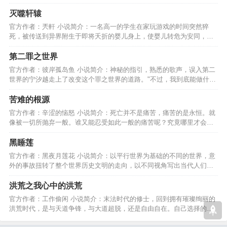
遥大道逍遥七界......…
灭噬轩辕
官方作者：兲軒 小说简介：一名高一的学生在家玩游戏的时间突然猝
死，被传送到异界附生于即将夭折的婴儿身上，使婴儿转危为安同，时
也开始了自己的奇幻之旅…
第二罪之世界
官方作者：彼岸孤岛鱼 小说简介：神秘的指引，熟悉的歌声，误入第二
世界的宁汐越走上了改变这个罪之世界的道路。"不过，我到底能做什么
啊……”（无语）…
苦难的根源
官方作者：辛涩的恼怒 小说简介：死亡并不是痛苦，痛苦的是永恒。就
像被一切所抛弃一般。谁又能忍受如此一般的痛苦呢？究竟哪里才会是
终点？谁又能知道呢。…
黑睡莲
官方作者：黑夜月莲花 小说简介：以平行世界为基础的不同的世界，意
外的事故扭转了整个世界历史文明的走向，以不同视角写出当代人们挣
扎在历史洪流为书胆。…
洪荒之我心中的洪荒
官方作者：工作偷闲 小说简介：末法时代的修士，回到拥有璀璨绚丽的
洪荒时代，是与天道争锋，与大道超脱，还是自由自在。自己选择的
路，再困难也要走下去。…