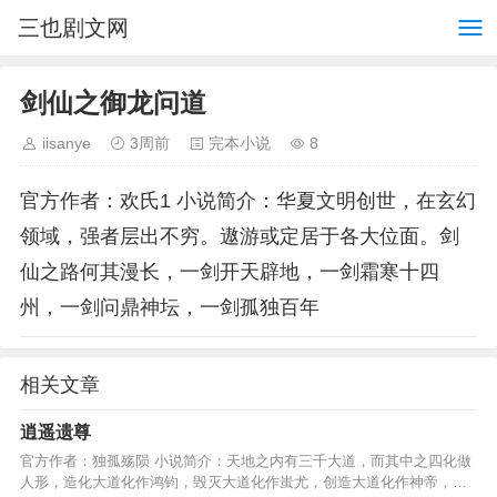
三也剧文网
剑仙之御龙问道
iisanye
3周前
完本小说
8
官方作者：欢氏1 小说简介：华夏文明创世，在玄幻
领域，强者层出不穷。遨游或定居于各大位面。剑
仙之路何其漫长，一剑开天辟地，一剑霜寒十四
州，一剑问鼎神坛，一剑孤独百年
相关文章
逍遥遗尊
官方作者：独孤殇陨 小说简介：天地之内有三千大道，而其中之四化做
人形，造化大道化作鸿钧，毁灭大道化作蚩尤，创造大道化作神帝，逍