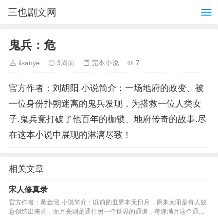
三也剧文网
鬼兵：危
iisanye
3周前
完本小说
7
官方作者：刘胡阳 小说简介：一场地府的政变、被
一位身份扑朔迷离的鬼兵发现，为搭救一位人类女
子.鬼兵竟打破了他百年的枷锁、地府传奇的故事.尽
在这本小说中展现的淋漓尽致！
相关文章
宋人修真录
官方作者：黄金宅 小说简介：以前的世界本无日月，原来太阳是有人故
意创造出来的，而月亮则是通往另一个世界的通道，每逢满月这个通道