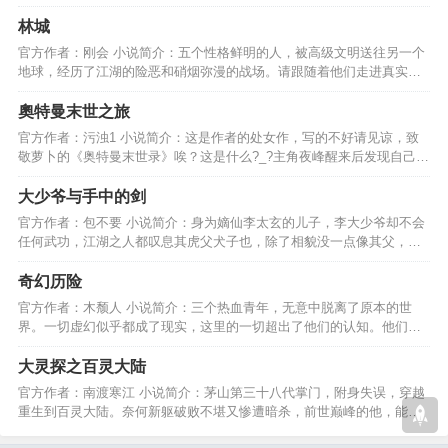
就会大开。。。。。。…
林城
官方作者：刚会 小说简介：五个性格鲜明的人，被高级文明送往另一个
地球，经历了江湖的险恶和硝烟弥漫的战场。请跟随着他们走进真实的
江湖，残酷战场......…
奧特曼末世之旅
官方作者：污浊1 小说简介：这是作者的处女作，写的不好请见谅，致
敬萝卜的《奥特曼末世录》唉？这是什么?_?主角夜峰醒来后发现自己身
边出现了一个勋章。。。…
大少爷与手中的剑
官方作者：包不要 小说简介：身为嫡仙李太玄的儿子，李大少爷却不会
任何武功，江湖之人都叹息其虎父犬子也，除了相貌没一点像其父，然
而事实真是如此吗………
奇幻历险
官方作者：木颓人 小说简介：三个热血青年，无意中脱离了原本的世
界。一切虚幻似乎都成了现实，这里的一切超出了他们的认知。他们认
清现实开始了无畏的打拼…
大灵探之百灵大陆
官方作者：南渡寒江 小说简介：茅山第三十八代掌门，附身失误，穿越
重生到百灵大陆。奈何新躯破败不堪又惨遭暗杀，前世巅峰的他，能否
在这异世，再立巅峰。…