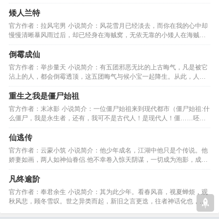
有未来，未来又当如何？…
矮人兰特
官方作者：拉风宅男 小说简介：风花雪月已经淡去，而你在我的心中却
慢慢清晰暴风雨过后，却已经身在海贼窝，无依无靠的小矮人在海贼窝
里开始自己的冒险。。。…
倒霉成仙
官方作者：举步量天 小说简介：有五团邪恶无比的上古晦气，凡是被它
沾上的人，都会倒霉透顶，这五团晦气与候小宝一起降生。从此，人间
天界进入了倒霉的时代！…
重生之我是僵尸始祖
官方作者：末冰影 小说简介：一位僵尸始祖来到现代都市（僵尸始祖:什
么僵尸，我是永生者，还有，我可不是古代人！是现代人！僵……呸，
永生者也有追求的！）…
仙逃传
官方作者：云蒙小筑 小说简介：他少年成名，江湖中他只是个传说。他
娇妻如画，两人如神仙眷侣.他不幸卷入惊天阴谋，一切成为泡影，成为
人人喊打的江湖败类。…
凡终逾阶
官方作者：奉君余生 小说简介：其为此少年。看春风喜，视夏蝉烦，观
秋风悲，顾冬雪叹。世之异类而起，新旧之言更迭，往者神话化也，或
举星火。凡终逾阶至大。…