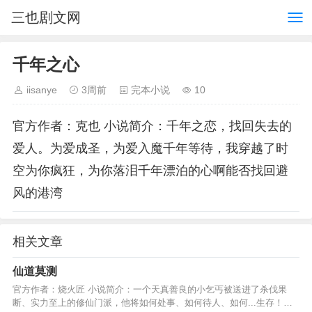
三也剧文网
千年之心
iisanye
3周前
完本小说
10
官方作者：克也 小说简介：千年之恋，找回失去的
爱人。为爱成圣，为爱入魔千年等待，我穿越了时
空为你疯狂，为你落泪千年漂泊的心啊能否找回避
风的港湾
相关文章
仙道莫测
官方作者：烧火匠 小说简介：一个天真善良的小乞丐被送进了杀伐果
断、实力至上的修仙门派，他将如何处事、如何待人、如何...生存！如