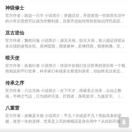
最终的真相，是什么！…
神级修士
官方作者：路边一只羊 小说简介：穿越过后，齐进发现一些前世生活中
的小常识竟然可以成为作弊利器，且看齐进如何用前世知识拜托底层的
命运，最终傲笑九天。…
亘古逆仙
官方作者：飘然问逸 小说简介：虚无天地，惊天大局，谁人能证得那从
未出现的凌驾永恒。若神阻我，我便屠神，若佛挡我，我便弑佛。亘古
逆仙，我命由我不由天。…
暗天使
官方作者：执着行者 小说简介：传说中在我们生活世界的背后有一个截
然相反的平行世界，科学家们有很多次察觉到异常，却始终无法肯定。
于是就将它称为镜世界。…
传承之序
官方作者：六尘无悔 小说简介：在下不才，得诸圣之传承，众仙之教
诲，半神之气运，只为踏碎天道。拦我者，身死道消，九族皆灭。（顺
便感谢扇子同学做的封面）…
八重雷
官方作者：炎枫是大佬 小说简介：平凡？亦或是不凡？突如其来的穿
越，改变一生的选择…究竟是上天的眷顾还是身在局中？从此刻开始谱
写传奇，成为最强异能者！…