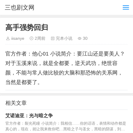
三也剧文网
高手强势回归
iisanye
2周前
完本小说
30
官方作者：他心01 小说简介：要江山还是要美人？
对于玉溪来说，就是全都要，逆天武功，绝世容
颜，不能与常人做比较的大脑和那恐怖的关系网，
当然是都要了。
相关文章
艾诺迪亚：光与暗之争
官方作者：裂光死瞳 小说简介：我相信……你的话语，表情和动作都是
真心的，现在，就让我来救你吧…黑暗之子与圣女，黑暗的阴谋，到底