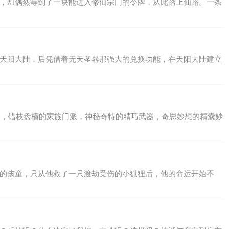
年，却偶然等到了一块能进入修仙宗门的令牌，从此踏上仙路。一条
了天阳大陆，后凭借着无天圣器那强大的兑换功能，在天阳大陆建立
血案，错枝盘横的家族门派，神秘奇特的精巧武器，奇思妙想的精囊妙
通的孩童，只从他救了一只渡劫受伤的小狐狸后，他的命运开始不