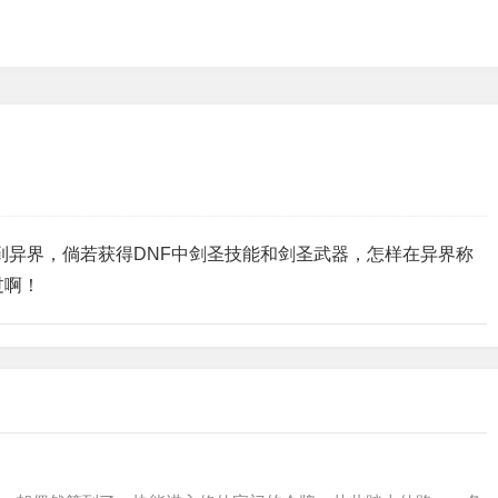
到异界，倘若获得DNF中剑圣技能和剑圣武器，怎样在异界称
过啊！