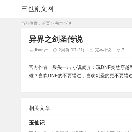
三也剧文网
当前位置：
首页
>
完本小说
异界之剑圣传说
iisanye
2周前
(07-21)
完本小说
7
官方作者：爆头一击 小说简介：玩DNF突然穿越
雄？喜欢DNF的不要错过，喜欢剑圣的更不要错
相关文章
玉仙记