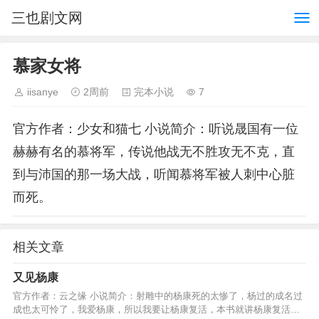
三也剧文网
慕家女将
iisanye
2周前
完本小说
7
官方作者：少女和猫七 小说简介：听说晟国有一位
赫赫有名的慕将军，传说他战无不胜攻无不克，直
到与沛国的那一场大战，听闻慕将军被人刺中心脏
而死。
相关文章
又见杨康
官方作者：云之缘 小说简介：射雕中的杨康死的太惨了，杨过的成名过
成也太可怜了，我爱杨康，所以我要让杨康复活，本书就讲杨康复活之