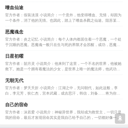
后与儿子之间的故事。…
嗜血仙途
官方作者：假装淡漠 小说简介：一个意外，他变得嗜血、无情，却因为
一个条件，消了他的无情。也因此，踏上了嗜血杀戮之仙途。阻苏某
者，杀！不顺眼者，杀！…
恶魔魂念
官方作者：炎之记忆 小说简介：每个人体内都居住着一个恶魔，一个处
于沉睡的恶魔。恶魔魂一般只在生与死的界限才会苏醒，成功，恶魔魂
觉醒。失败，便是死亡。…
日星初曜
官方作者：韶月灵 小说简介：他来到了这里，一个不名的世界，他被她
救下。她是一个拥有着魔法的少女，是世界上唯一的魔法师，他武功盖
世，却只宠她一人………
无朝无代
官方作者：梦夭夭折 小说简介：江湖之中，无问朝代，如此这般，李
白，李元芳，狄仁杰，宫本武藏，成吉思汗，韩信，刘备……将为你展
开一副别样的江湖画卷！…
自己的宿命
官方作者：沫若爱 小说简介：神秘异世界，我却成为救世主，一切只是
我的宿命，最后才发现宿命其实是我自己给予自己的，一切都好像一场
梦，醒来却依旧真实，…