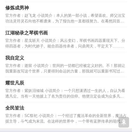
护眼前拥有的一切！…
修炼成男神
官方作者：赵飞龙 小说简介：本人的第一部小说，希望喜欢。师父法宝
功法灵符灵石向他不断袭来，为了报仇他一直都很努力。在蓦然回首后
那人却在灯火阑珊处。…
江湖秘录之琴棋书画
官方作者：星戈斩天 小说简介：风云变幻，琴棋书画四器重现天下。分
得四器者，为时代娇子。能合四器传承者，问鼎周天，平定天下……少
年，你的路还很长………
我自定义
官方作者：逝留 小说简介：世间的一切都已经被定义好的。不！那就让
我重新改写这个世界，只要得到命运的力量，那我就可以重新书写过
去，现在，哪怕是未来！…
耀世凡辰
官方作者：紫妖泪倾城 小说简介：一个只想潇洒过一生的人，自认为看
透凡尘。当有一天他披上了名为责任的信仰。他便注定会成为众多凡辰
中最耀眼的那一颗——…
全民皆法
官方作者：SC祭祀 小说简介：一个经过了魔法革命的全新世界，魔法占
据主导，斗气成为末流。在这样的世界中，一个带有蓝胖传承的现代人
如何舞出自己的姿态？…