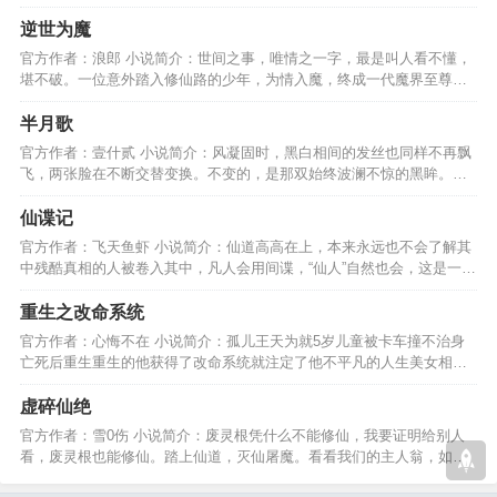
长剑，这是我的传说。…
逆世为魔
官方作者：浪郎 小说简介：世间之事，唯情之一字，最是叫人看不懂，
堪不破。一位意外踏入修仙路的少年，为情入魔，终成一代魔界至尊。
纵横天下，无人能及！…
半月歌
官方作者：壹什贰 小说简介：风凝固时，黑白相间的发丝也同样不再飘
飞，两张脸在不断交替变换。不变的，是那双始终波澜不惊的黑眸。
看，他已经变成怪物了………
仙谍记
官方作者：飞天鱼虾 小说简介：仙道高高在上，本来永远也不会了解其
中残酷真相的人被卷入其中，凡人会用间谍，“仙人”自然也会，这是一个
仙道碟中谍的故事…
重生之改命系统
官方作者：心悔不在 小说简介：孤儿王天为就5岁儿童被卡车撞不治身
亡死后重生重生的他获得了改命系统就注定了他不平凡的人生美女相伴
世间无敌站立在世界之巅…
虚碎仙绝
官方作者：雪0伤 小说简介：废灵根凭什么不能修仙，我要证明给别人
看，废灵根也能修仙。踏上仙道，灭仙屠魔。看看我们的主人翁，如何
证明给别人看、、、、、…