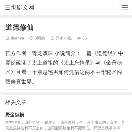
三也剧文网
道德修仙
iisanye
3周前
完本小说
36
官方作者：青龙戏珠 小说简介：一篇《道德经》中
竟然蕴涵了太上道祖的《太上忘情录》与《金丹秘
术》且看一个穿越宅男如何凭借这两本中华秘术闯
荡修真世界。
相关文章
野蛮纵横
官方作者：田野丰收 小说简介：我是洛冥，生于崇尚魔武的大帝国。九
天星辰铸造我不灭之体，血雨腥风培植我不死野心。野蛮是我掌中锋利