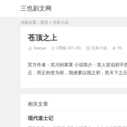
三也剧文网
当前位置：
首页
>
完本小说
苍顶之上
iisanye
2周前
(07-20)
完本小说
35
官方作者：笑川的莱莱 小说简介：世人皆说邪不
正，而正则变为邪，我便要以我之邪，胜天下之
相关文章
现代道士记