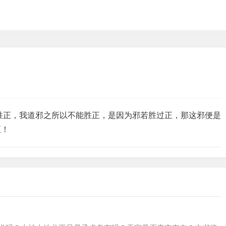
胜正，我道邪之所以不能胜正，是因为邪若胜过正，那这邪便是
正！