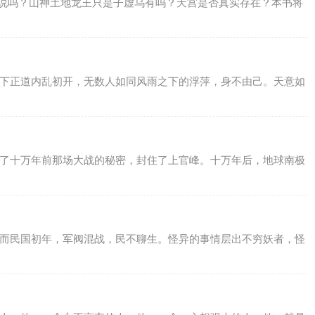
传说吗？山神土地龙王只是子虚乌有吗？天宫是否真实存在？本书将
天下正道内乱初开，无数人如同风雨之下的浮萍，身不由己。天意如
住了十万年前那场大战的秘密，封住了上官峰。十万年后，地球南极
谈而民国初年，军阀混战，民不聊生。怪异的事情层出不穷妖者，怪