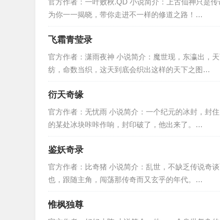
官方作者：一叶败秋.QD 小说简介：上古仙神只是
为你一一揭晓，带你走进不一样的修道之路！…
飞霜青莹录
官方作者：潇雨夜神 小说简介：魔世现，东瀛出，
纺，命数当织，这天到底会织出这样的天下之图…
衍天奇缘
官方作者：无忧雨 小说简介：一个纪元的冰封，封
的某处冰块咔咔作响，封印破了，他出来了。…
鉴妖奇录
官方作者：比奇猪 小说简介：乱世，不缺乏传说奇
也，跟随主角，闯荡那传奇而又玄乎的年代。…
惟枫独尊