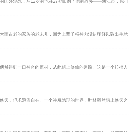
的国外混战，从12岁的他在27岁回到了他的故乡——海江市，原打
庞大而古老的家族的老末儿，因为上辈子精神力没封印好以致出生就
年偶然得到一口神奇的棺材，从此踏上修仙的道路。这是一个拉棺人
。修天，但求逍遥自在。一个神魔隐现的世界，叶林毅然踏上修天之