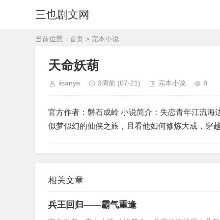
三也剧文网
当前位置：
首页
>
完本小说
天命妖葫
iisanye
3周前
(07-21)
完本小说
8
官方作者：磐石成岭 小说简介：失恋青年江流海
似梦似幻的仙侠之旅，且看他如何修炼大成，穿
相关文章
兵王回归——霸气重逢